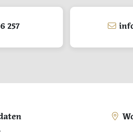
6 257
inf
daten
Wo 
.