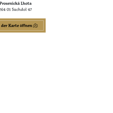
Prosenická Lhota
264 01 Suchdol 47
 der Karte öffnen