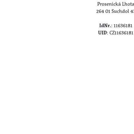
Prosenická Lhot
264 01 Suchdol 4
IdNr.
: 11636181
UID
: CZ11636181