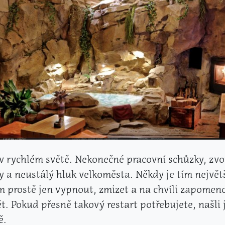
v rychlém světě. Nekonečné pracovní schůzky, zvo
y a neustálý hluk velkoměsta. Někdy je tím největ
 prostě jen vypnout, zmizet a na chvíli zapomen
ět. Pokud přesně takový restart potřebujete, našli 
ě.