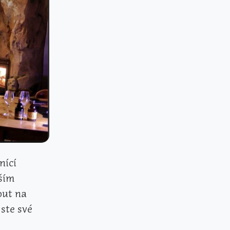
nící
ším
out na
jste své