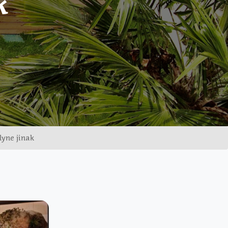
k
lyne jinak