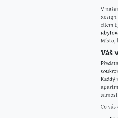
V naše
design 
cílem 
ubytová
Místo, 
Váš 
Předsta
soukrom
Každý 
apart
samosta
Co vás 