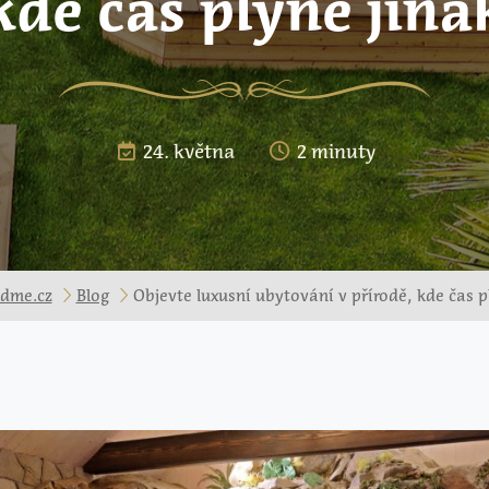
kde čas plyne jina
24. května
2 minuty
dme.cz
Blog
Objevte luxusní ubytování v přírodě, kde čas p