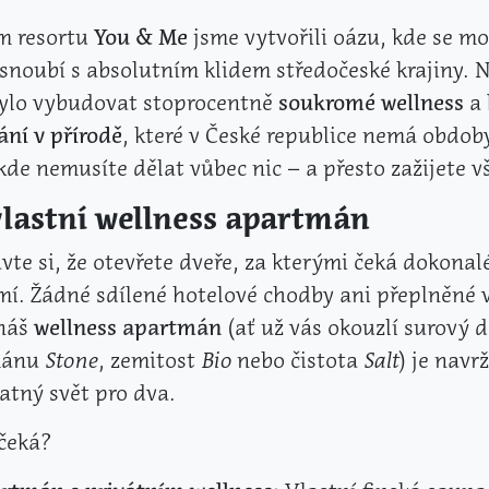
m resortu
You & Me
jsme vytvořili oázu, kde se m
snoubí s absolutním klidem středočeské krajiny. 
bylo vybudovat stoprocentně
soukromé wellness
a
ní v přírodě
, které v České republice nemá obdob
kde nemusíte dělat vůbec nic – a přesto zažijete v
vlastní wellness apartmán
vte si, že otevřete dveře, za kterými čeká dokonal
í. Žádné sdílené hotelové chodby ani přeplněné v
náš
wellness apartmán
(ať už vás okouzlí surový 
mánu
Stone
, zemitost
Bio
nebo čistota
Salt
) je navr
tný svět pro dva.
čeká?