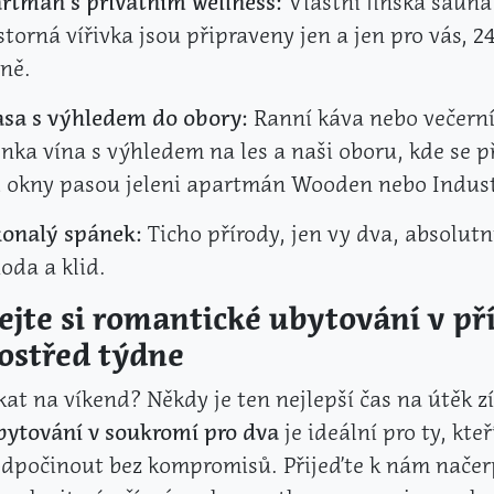
rtmán s privátním wellness:
Vlastní finská sauna
storná vířivka jsou připraveny jen a jen pro vás, 2
ně.
asa s výhledem do obory:
Ranní káva nebo večern
enka vína s výhledem na les a naši oboru, kde se 
 okny pasou jeleni apartmán Wooden nebo Indust
onalý spánek:
Ticho přírody, jen vy dva, absolutní
oda a klid.
ejte si romantické ubytování v př
rostřed týdne
kat na víkend? Někdy je ten nejlepší čas na útěk zí
bytování v soukromí pro dva
je ideální pro ty, kteří
 odpočinout bez kompromisů. Přijeďte k nám načer