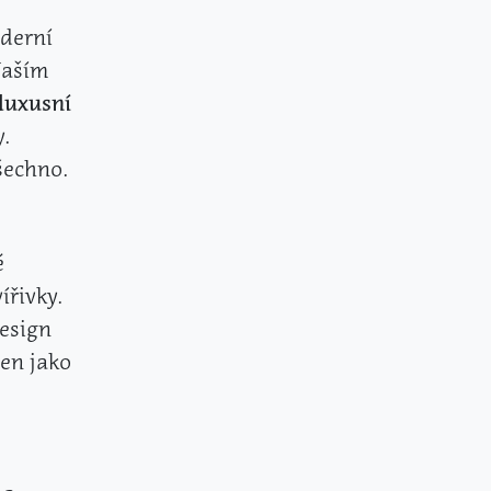
oderní
Naším
luxusní
y.
šechno.
é
ířivky.
design
žen jako