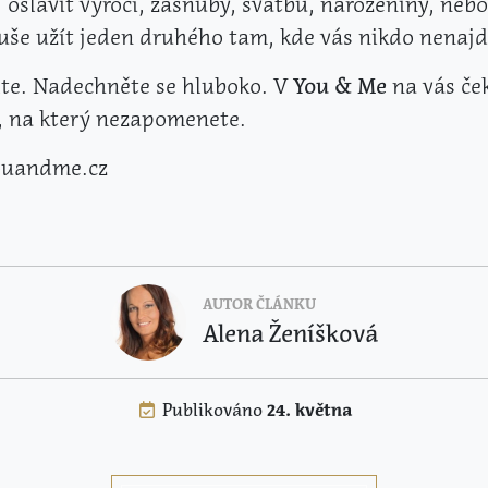
, oslavit výročí, zásnuby, svatbu, narozeniny, nebo
še užít jeden druhého tam, kde vás nikdo nenajd
te. Nadechněte se hluboko. V
You & Me
na vás če
, na který nezapomenete.
uandme.cz
AUTOR ČLÁNKU
Alena Ženíšková
Publikováno
24. května