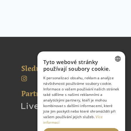
Tyto webové stránky
Sledujte nás
používají soubory cookie.
CZECH
K personalizaci obsahu, reklam a analýze
návštěvnosti používáme soubory cookie.
ENGLISH
Informace o vašem používání našich stránek
Partnerské odkazy:
GERMAN
také sdílíme s našimi reklamními a
analytickými partnery, kteří je mohou
kombinovat s dalšími informacemi, které
jste jim poskytli nebo které shromáždili při
vašem používání jejich služeb.
Více
informací