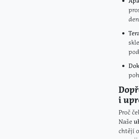
Apa
pro
den
Ter
skl
pod
Dok
poh
Dopř
i up
Proč če
Naše
u
chtějí