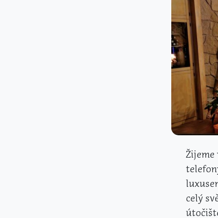
Žijeme 
telefon
luxusem
celý sv
útočišt