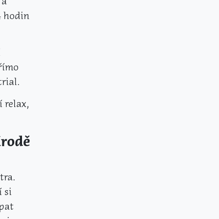
 a
4 hodin
í
přímo
rial.
 relax,
írodě
tra.
 si
pat