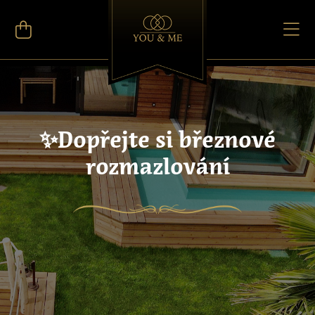
✨Dopřejte si březnové
rozmazlování