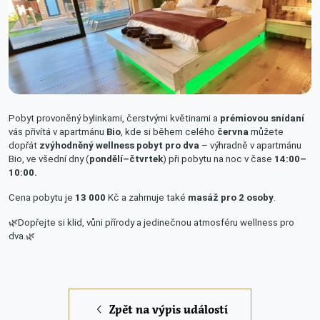
Pobyt provoněný bylinkami, čerstvými květinami a
prémiovou snídaní
vás přivítá v apartmánu
Bio
, kde si během celého
června
můžete
dopřát
zvýhodněný wellness pobyt pro dva
– výhradně v apartmánu
Bio, ve všední dny (
pondělí–čtvrtek
) při pobytu na noc v čase
14:00–
10:00.
Cena pobytu je
13 000
Kč a zahrnuje také
masáž pro 2 osoby
.
🌿Dopřejte si klid, vůni přírody a jedinečnou atmosféru wellness pro
dva.🌿
Zpět na výpis událostí